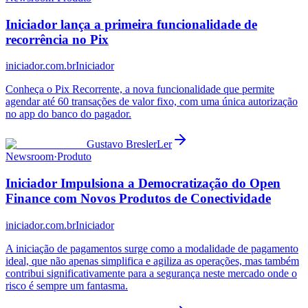
Iniciador lança a primeira funcionalidade de
recorrência no Pix
iniciador.com.br
Iniciador
Conheça o Pix Recorrente, a nova funcionalidade que permite
agendar até 60 transações de valor fixo, com uma única autorização
no app do banco do pagador.
Gustavo Bresler
Ler
Newsroom
·
Produto
Iniciador Impulsiona a Democratização do Open
Finance com Novos Produtos de Conectividade
iniciador.com.br
Iniciador
A iniciação de pagamentos surge como a modalidade de pagamento
ideal, que não apenas simplifica e agiliza as operações, mas também
contribui significativamente para a segurança neste mercado onde o
risco é sempre um fantasma.