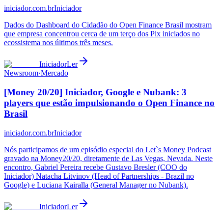
iniciador.com.br
Iniciador
Dados do Dashboard do Cidadão do Open Finance Brasil mostram
que empresa concentrou cerca de um terço dos Pix iniciados no
ecossistema nos últimos três meses.
Iniciador
Ler
Newsroom
·
Mercado
[Money 20/20] Iniciador, Google e Nubank: 3
players que estão impulsionando o Open Finance no
Brasil
iniciador.com.br
Iniciador
Nós participamos de um episódio especial do Let`s Money Podcast
gravado na Money20/20, diretamente de Las Vegas, Nevada. Neste
encontro, Gabriel Pereira recebe Gustavo Bresler (COO do
Iniciador) Natacha Litvinov (Head of Partnerships - Brazil no
Google) e Luciana Kairalla (General Manager no Nubank).
Iniciador
Ler