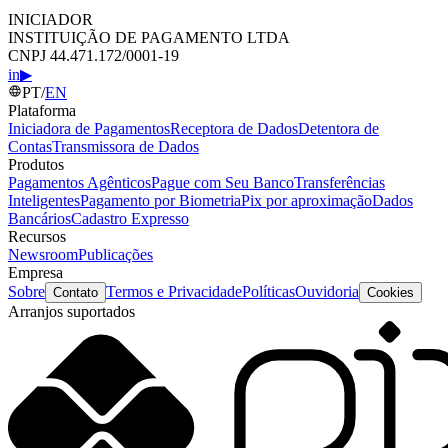
INICIADOR
INSTITUIÇÃO DE PAGAMENTO LTDA
CNPJ 44.471.172/0001-19
in
▶
PT
/
EN
Plataforma
Iniciadora de Pagamentos
Receptora de Dados
Detentora de
Contas
Transmissora de Dados
Produtos
Pagamentos Agênticos
Pague com Seu Banco
Transferências
Inteligentes
Pagamento por Biometria
Pix por aproximação
Dados
Bancários
Cadastro Expresso
Recursos
Newsroom
Publicações
Empresa
Sobre
Termos e Privacidade
Políticas
Ouvidoria
Contato
Cookies
Arranjos suportados