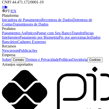
CNPJ 44.471.172/0001-19
in
▶
PT
/
EN
Plataforma
Iniciadora de Pagamentos
Receptora de Dados
Detentora de
Contas
Transmissora de Dados
Produtos
Pagamentos Agênticos
Pague com Seu Banco
Transferências
Inteligentes
Pagamento por Biometria
Pix por aproximação
Dados
Bancários
Cadastro Expresso
Recursos
Newsroom
Publicações
Empresa
Sobre
Termos e Privacidade
Políticas
Ouvidoria
Contato
Cookies
Arranjos suportados