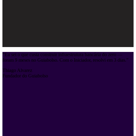
“
Eu sei o que custa construir infraestrutura bancária do zero —
foram 9 meses no Guiabolso. Com o Iniciador, resolvi em 3 dias.
”
Thiago Alvarez
Fundador do Guiabolso