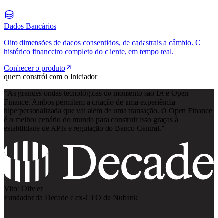
Dados Bancários
Oito dimensões de dados consentidos, de cadastrais a câmbio. O
histórico financeiro completo do cliente, em tempo real.
Conhecer o produto
quem constrói com o Iniciador
“
As grandes ondas tecnológicas do momento são IA e Open
Finance. Ambos permitem a criação de uma experiência
hiperpersonalizada que vai além de uma transação. O Open Finance
é o melhor cenário do mundo para construir isso graças à
estabilidade de APIs e regulação do Banco Central.
”
Vitor Olivier
Fundador da Decade e ex-CTO do Nubank