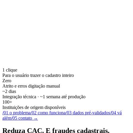
1 clique
Para o usuário trazer o cadastro inteiro
Zero
Atrito e erros digitação manual
~2 dias
Integração técnica · ~1 semana até produção
100+
Instituições de origem disponíveis
/
01
o problema
/
02
como funciona
/
03
dados pré-validados
/
04
vá
além
/
05
contato
→
Reduza CAC.
E fraudes cadastrais.