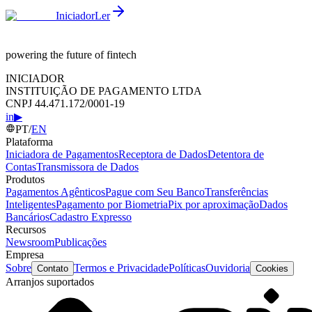
Iniciador
Ler
powering the future of fintech
INICIADOR
INSTITUIÇÃO DE PAGAMENTO LTDA
CNPJ 44.471.172/0001-19
in
▶
PT
/
EN
Plataforma
Iniciadora de Pagamentos
Receptora de Dados
Detentora de
Contas
Transmissora de Dados
Produtos
Pagamentos Agênticos
Pague com Seu Banco
Transferências
Inteligentes
Pagamento por Biometria
Pix por aproximação
Dados
Bancários
Cadastro Expresso
Recursos
Newsroom
Publicações
Empresa
Sobre
Termos e Privacidade
Políticas
Ouvidoria
Contato
Cookies
Arranjos suportados