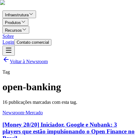
Infraestrutura
Produtos
Recursos
Sobre
Login
Contato comercial
Voltar à Newsroom
Tag
open-banking
16
publicações marcadas com esta tag.
Newsroom
·
Mercado
[Money 20/20] Iniciador, Google e Nubank: 3
players que estão impulsionando o Open Finance no