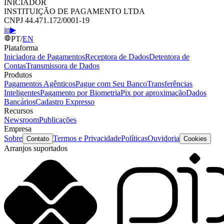
INICIADOR
INSTITUIÇÃO DE PAGAMENTO LTDA
CNPJ 44.471.172/0001-19
in
▶
PT
/
EN
Plataforma
Iniciadora de Pagamentos
Receptora de Dados
Detentora de
Contas
Transmissora de Dados
Produtos
Pagamentos Agênticos
Pague com Seu Banco
Transferências
Inteligentes
Pagamento por Biometria
Pix por aproximação
Dados
Bancários
Cadastro Expresso
Recursos
Newsroom
Publicações
Empresa
Sobre
Termos e Privacidade
Políticas
Ouvidoria
Contato
Cookies
Arranjos suportados