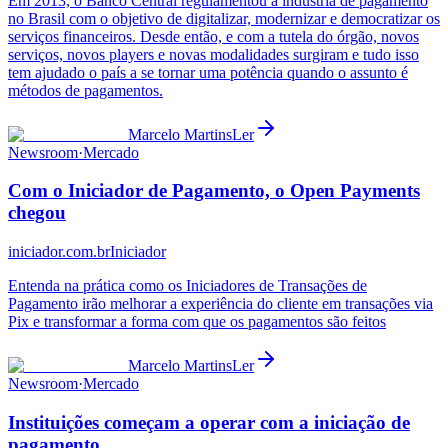
Em 2013, o Banco Central regulamentou a indústria de pagamento
no Brasil com o objetivo de digitalizar, modernizar e democratizar os
serviços financeiros. Desde então, e com a tutela do órgão, novos
serviços, novos players e novas modalidades surgiram e tudo isso
tem ajudado o país a se tornar uma potência quando o assunto é
métodos de pagamentos.
Marcelo Martins
Ler
Newsroom
·
Mercado
Com o Iniciador de Pagamento, o Open Payments
chegou
iniciador.com.br
Iniciador
Entenda na prática como os Iniciadores de Transações de
Pagamento irão melhorar a experiência do cliente em transações via
Pix e transformar a forma com que os pagamentos são feitos
Marcelo Martins
Ler
Newsroom
·
Mercado
Instituições começam a operar com a iniciação de
pagamento