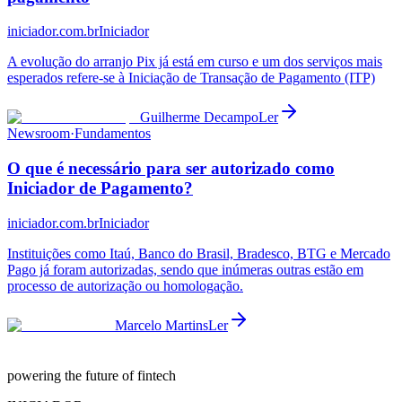
iniciador.com.br
Iniciador
A evolução do arranjo Pix já está em curso e um dos serviços mais
esperados refere-se à Iniciação de Transação de Pagamento (ITP)
Guilherme Decampo
Ler
Newsroom
·
Fundamentos
O que é necessário para ser autorizado como
Iniciador de Pagamento?
iniciador.com.br
Iniciador
Instituições como Itaú, Banco do Brasil, Bradesco, BTG e Mercado
Pago já foram autorizadas, sendo que inúmeras outras estão em
processo de autorização ou homologação.
Marcelo Martins
Ler
powering the future of fintech