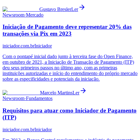
Gustavo Bresler
Ler
Newsroom
·
Mercado
Iniciação de Pagamento deve representar 20% das
transações via Pix em 2023
iniciador.com.br
Iniciador
Com o pontapé inicial dado junto à terceira fase do Open Finance,
em outubro de 2021, a Iniciação de Transação de Pagamento (ITP)
deu seus primeiros passos no último ano, com as primeiras
instituições autorizadas e início do entendimento do próprio mercado
sobre as especificidades e potenciais da iniciação.
Marcelo Martins
Ler
Newsroom
·
Fundamentos
Requisitos para atuar como Iniciador de Pagamento
(ITP)
iniciador.com.br
Iniciador