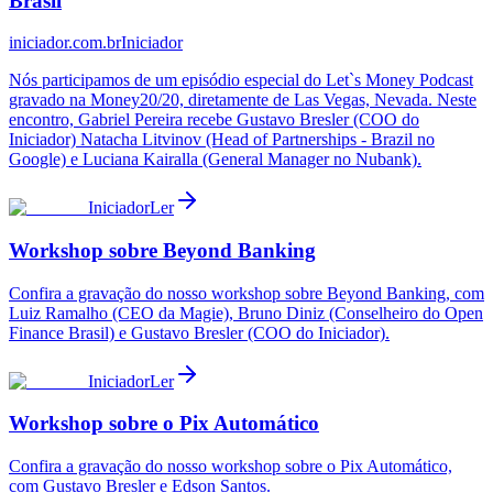
Brasil
iniciador.com.br
Iniciador
Nós participamos de um episódio especial do Let`s Money Podcast
gravado na Money20/20, diretamente de Las Vegas, Nevada. Neste
encontro, Gabriel Pereira recebe Gustavo Bresler (COO do
Iniciador) Natacha Litvinov (Head of Partnerships - Brazil no
Google) e Luciana Kairalla (General Manager no Nubank).
Iniciador
Ler
Workshop sobre Beyond Banking
Confira a gravação do nosso workshop sobre Beyond Banking, com
Luiz Ramalho (CEO da Magie), Bruno Diniz (Conselheiro do Open
Finance Brasil) e Gustavo Bresler (COO do Iniciador).
Iniciador
Ler
Workshop sobre o Pix Automático
Confira a gravação do nosso workshop sobre o Pix Automático,
com Gustavo Bresler e Edson Santos.