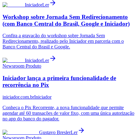
Iniciador
Ler
Workshop sobre Jornada Sem Redirecionamento
(com Banco Central do Brasil, Google e Iniciador)
Confira a gravação do workshop sobre Jornada Sem
Redirecionamento, realizado pelo Iniciador em parceria com o
Banco Central do Brasil e Google.
Iniciador
Ler
Newsroom
·
Produto
Iniciador lança a primeira funcionalidade de
recorrência no Pix
iniciador.com.br
Iniciador
Conheça o Pix Recorrente, a nova funcionalidade que permite
agendar até 60 transações de valor fixo, com uma única autorização
no app do banco do pagador.
Gustavo Bresler
Ler
Newsroom
·
Produto