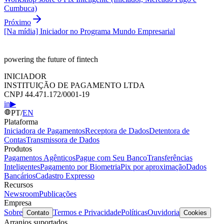
Cumbuca)
Próximo
[Na mídia] Iniciador no Programa Mundo Empresarial
powering the future of fintech
INICIADOR
INSTITUIÇÃO DE PAGAMENTO LTDA
CNPJ 44.471.172/0001-19
in
▶
PT
/
EN
Plataforma
Iniciadora de Pagamentos
Receptora de Dados
Detentora de
Contas
Transmissora de Dados
Produtos
Pagamentos Agênticos
Pague com Seu Banco
Transferências
Inteligentes
Pagamento por Biometria
Pix por aproximação
Dados
Bancários
Cadastro Expresso
Recursos
Newsroom
Publicações
Empresa
Sobre
Termos e Privacidade
Políticas
Ouvidoria
Contato
Cookies
Arranjos suportados