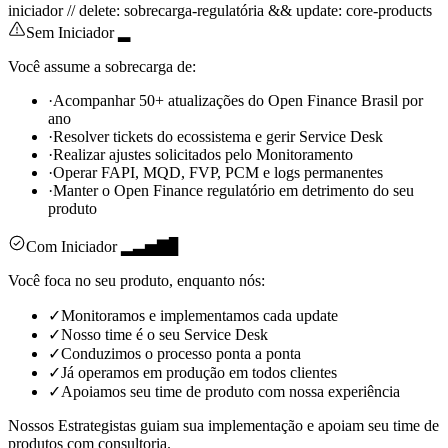
iniciador
//
delete: sobrecarga-regulatória
&&
update: core-products
Sem Iniciador ▂
Você assume a sobrecarga de:
·
Acompanhar 50+ atualizações do Open Finance Brasil por
ano
·
Resolver tickets do ecossistema e gerir Service Desk
·
Realizar ajustes solicitados pelo Monitoramento
·
Operar FAPI, MQD, FVP, PCM e logs permanentes
·
Manter o Open Finance regulatório em detrimento do seu
produto
Com Iniciador ▂▃▅▇▊
Você foca no seu produto, enquanto nós:
✓
Monitoramos e implementamos cada update
✓
Nosso time é o seu Service Desk
✓
Conduzimos o processo ponta a ponta
✓
Já operamos em produção em todos clientes
✓
Apoiamos seu time de produto com nossa experiência
Nossos
Estrategistas
guiam sua implementação e apoiam seu time de
produtos com consultoria.