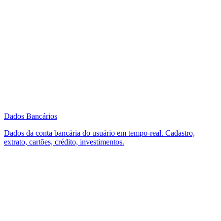
Dados Bancários
Dados da conta bancária do usuário em tempo-real. Cadastro,
extrato, cartões, crédito, investimentos.