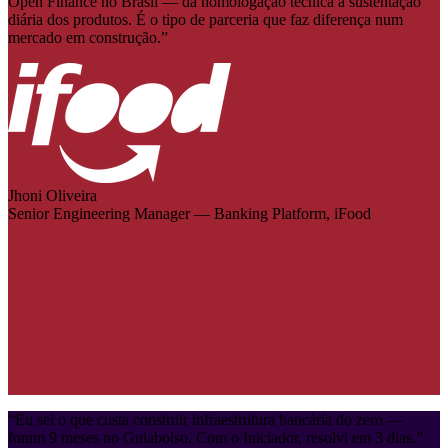
Open Finance no Brasil — da homologação técnica à sustentação
diária dos produtos. É o tipo de parceria que faz diferença num
mercado em construção.
”
Jhoni Oliveira
Senior Engineering Manager — Banking Platform, iFood
“
Eu sei o que custa construir infraestrutura bancária do zero —
foram 9 meses no Guiabolso. Com o Iniciador, resolvi em 3 dias.
”