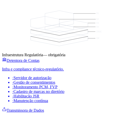
01
02
03
04
INIC
OF
Infraestrutura Regulatória
—
obrigatória
Detentora de Contas
Infra e compliance técnico-regulatório.
·
Servidor de autorização
·
Gestão de consentimentos
·
Monitoramento PCM, FVP
·
Cadastro de marcas no diretório
·
Habilitação JSR
·
Manutenção contínua
Transmissora de Dados