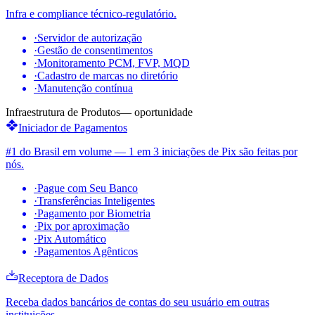
Infra e compliance técnico-regulatório.
·
Servidor de autorização
·
Gestão de consentimentos
·
Monitoramento PCM, FVP, MQD
·
Cadastro de marcas no diretório
·
Manutenção contínua
Infraestrutura de Produtos
—
oportunidade
Iniciador de Pagamentos
#1 do Brasil em volume — 1 em 3 iniciações de Pix são feitas por
nós.
·
Pague com Seu Banco
·
Transferências Inteligentes
·
Pagamento por Biometria
·
Pix por aproximação
·
Pix Automático
·
Pagamentos Agênticos
Receptora de Dados
Receba dados bancários de contas do seu usuário em outras
instituições.