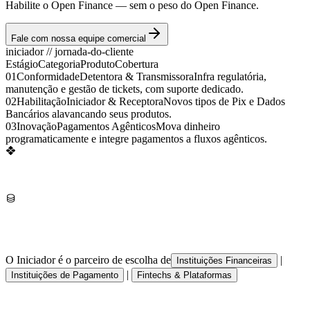
Habilite o Open Finance — sem o peso do Open Finance.
Fale com nossa equipe comercial
iniciador
//
jornada-do-cliente
Estágio
Categoria
Produto
Cobertura
01
Conformidade
Detentora & Transmissora
Infra regulatória,
manutenção e gestão de tickets, com suporte dedicado.
02
Habilitação
Iniciador & Receptora
Novos tipos de Pix e Dados
Bancários alavancando seus produtos.
03
Inovação
Pagamentos Agênticos
Mova dinheiro
programaticamente e integre pagamentos a fluxos agênticos.
O Iniciador é o parceiro de escolha de
|
Instituições Financeiras
|
Instituições de Pagamento
Fintechs & Plataformas