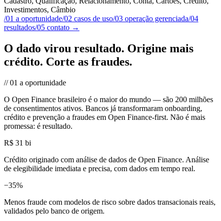
Cadastro, Qualificação, Relacionamento, Conta, Cartões, Crédito,
Investimentos, Câmbio
/
01
a oportunidade
/
02
casos de uso
/
03
operação gerenciada
/
04
resultados
/
05
contato
→
O dado virou resultado.
Origine mais
crédito. Corte as fraudes.
//
01
a oportunidade
O Open Finance brasileiro é o maior do mundo — são 200 milhões
de consentimentos ativos. Bancos já transformaram onboarding,
crédito e prevenção a fraudes em Open Finance-first. Não é mais
promessa: é resultado.
R$ 31 bi
Crédito originado com análise de dados de Open Finance. Análise
de elegibilidade imediata e precisa, com dados em tempo real.
−35%
Menos fraude com modelos de risco sobre dados transacionais reais,
validados pelo banco de origem.