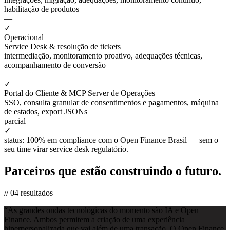
habilitação de produtos
—
✓
Operacional
Service Desk & resolução de tickets
intermediação, monitoramento proativo, adequações técnicas,
acompanhamento de conversão
—
✓
Portal do Cliente & MCP Server de Operações
SSO, consulta granular de consentimentos e pagamentos, máquina
de estados, export JSONs
parcial
✓
status: 100% em compliance com o Open Finance Brasil — sem o
seu time virar service desk regulatório.
Parceiros que estão construindo o futuro.
//
04
resultados
“
As grandes ondas tecnológicas do momento são IA e Open
Finance. Ambos permitem a criação de uma experiência
hiperpersonalizada que vai além de uma transação. O Open Finance