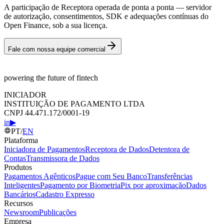
A participação de Receptora operada de ponta a ponta — servidor
de autorização, consentimentos, SDK e adequações contínuas do
Open Finance, sob a sua licença.
Fale com nossa equipe comercial
powering the future of fintech
INICIADOR
INSTITUIÇÃO DE PAGAMENTO LTDA
CNPJ 44.471.172/0001-19
in
▶
PT
/
EN
Plataforma
Iniciadora de Pagamentos
Receptora de Dados
Detentora de
Contas
Transmissora de Dados
Produtos
Pagamentos Agênticos
Pague com Seu Banco
Transferências
Inteligentes
Pagamento por Biometria
Pix por aproximação
Dados
Bancários
Cadastro Expresso
Recursos
Newsroom
Publicações
Empresa