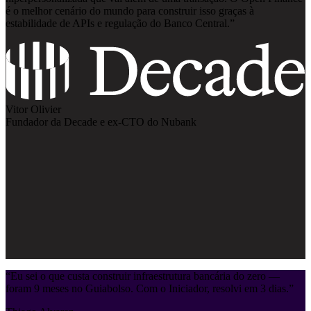
é o melhor cenário do mundo para construir isso graças à
estabilidade de APIs e regulação do Banco Central.
”
Vitor Olivier
Fundador da Decade e ex-CTO do Nubank
“
Eu sei o que custa construir infraestrutura bancária do zero —
foram 9 meses no Guiabolso. Com o Iniciador, resolvi em 3 dias.
”