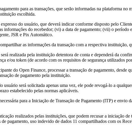
agamento para as transações, que serão informadas na plataforma no 
stituição escolhida.
 expresso do usuário, que deverá indicar conforme disposto pelo Clien
v) as informações do recebedor; (vi) a data de pagamento; (vii) o períod
igente, JSR e Pix Automático.
artilhar as informações da transação com a respectiva instituição, que 
erá realizada pela instituição detentora de conta e dependerá da confirm
a e/ou token (de acordo com os requisitos de segurança utilizados por c
icipante do Open Finance, processar a transação de pagamento, desde qu
ansação de pagamento pela instituição.
o do usuário será solicitada apenas uma vez, ele pode revogá-lo a qua
 prazo estabelecido pelas normas aplicáveis.
cessária para a Iniciação de Transação de Pagamento (ITP) e envio das
ação realizados pelas instituições, que podem recusar a iniciação de 
de pagamento, uso indevido de dados 11 compartilhados com os Recebe