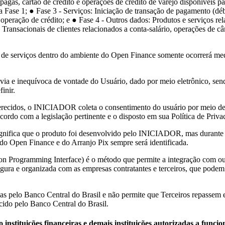
agas, cartão de crédito e operações de crédito de varejo disponíveis pa
da Fase 1; ● Fase 3 - Serviços: Iniciação de transação de pagamento (déb
eração de crédito; e ● Fase 4 - Outros dados: Produtos e serviços re
Transacionais de clientes relacionados a conta-salário, operações de 
 de serviços dentro do ambiente do Open Finance somente ocorrerá medi
évia e inequívoca de vontade do Usuário, dado por meio eletrônico, s
inir.
ferecidos, o INICIADOR coleta o consentimento do usuário por meio de 
do com a legislação pertinente e o disposto em sua Política de Privac
 significa que o produto foi desenvolvido pelo INICIADOR, mas durant
e do Open Finance e do Arranjo Pix sempre será identificada.
ion Programming Interface) é o método que permite a integração com out
 e organizada com as empresas contratantes e terceiros, que podem pe
s pelo Banco Central do Brasil e não permite que Terceiros repassem e
cido pelo Banco Central do Brasil.
ão instituições financeiras e demais instituições autorizadas a func