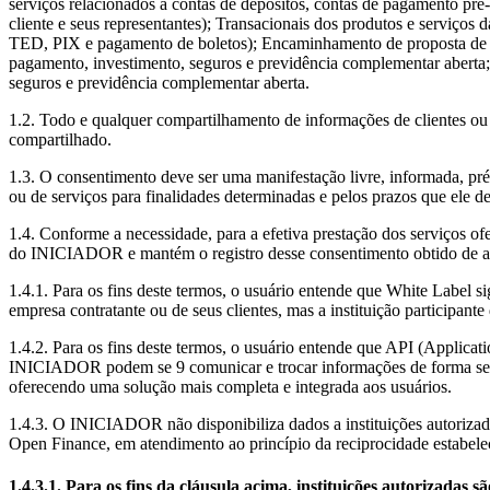
serviços relacionados a contas de depósitos, contas de pagamento pré-p
cliente e seus representantes); Transacionais dos produtos e serviços 
TED, PIX e pagamento de boletos); Encaminhamento de proposta de op
pagamento, investimento, seguros e previdência complementar aberta; 
seguros e previdência complementar aberta.
1.2. Todo e qualquer compartilhamento de informações de clientes ou
compartilhado.
1.3. O consentimento deve ser uma manifestação livre, informada, pr
ou de serviços para finalidades determinadas e pelos prazos que ele def
1.4. Conforme a necessidade, para a efetiva prestação dos serviços o
do INICIADOR e mantém o registro desse consentimento obtido de acor
1.4.1. Para os fins deste termos, o usuário entende que White Label
empresa contratante ou de seus clientes, mas a instituição participant
1.4.2. Para os fins deste termos, o usuário entende que API (Applicat
INICIADOR podem se 9 comunicar e trocar informações de forma segura
oferecendo uma solução mais completa e integrada aos usuários.
1.4.3. O INICIADOR não disponibiliza dados a instituições autorizada
Open Finance, em atendimento ao princípio da reciprocidade estabele
1.4.3.1. Para os fins da cláusula acima, instituições autorizadas s