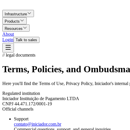
Infrastructure
Products
Resources
About
Login
Talk to sales
// legal documents
Terms, Policies, and Ombudsm
Here you'll find the Terms of Use, Privacy Policy, Iniciador's intern
Regulated institution
Iniciador Instituição de Pagamento LTDA
CNPJ
44.471.172/0001-19
Official channels
Support
contato@iniciador.com.br
Commercial questions, support, and general inquiries.