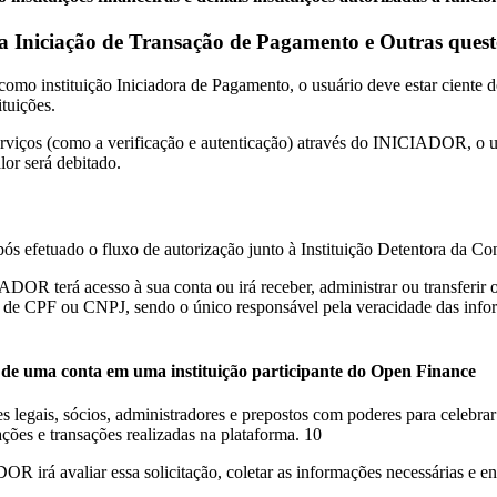
da Iniciação de Transação de Pagamento e Outras quest
mo instituição Iniciadora de Pagamento, o usuário deve estar ciente
tuições.
serviços (como a verificação e autenticação) através do INICIADOR, o u
lor será debitado.
pós efetuado o fluxo de autorização junto à Instituição Detentora da Co
 terá acesso à sua conta ou irá receber, administrar ou transferir o
de CPF ou CNPJ, sendo o único responsável pela veracidade das inform
ular de uma conta em uma instituição participante do Open Finance
tes legais, sócios, administradores e prepostos com poderes para celebra
ações e transações realizadas na plataforma. 10
 irá avaliar essa solicitação, coletar as informações necessárias e enc