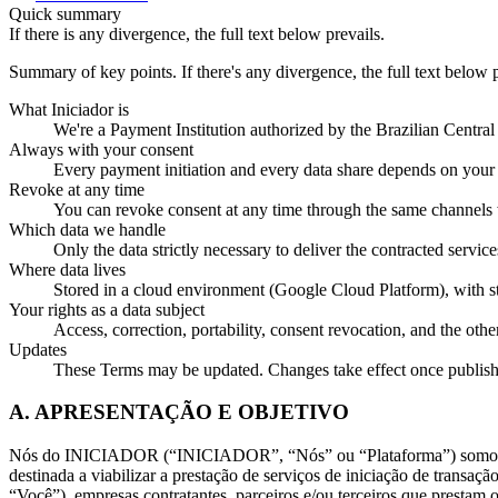
Quick summary
If there is any divergence, the full text below prevails.
Summary of key points. If there's any divergence, the full text below p
What Iniciador is
We're a Payment Institution authorized by the Brazilian Centra
Always with your consent
Every payment initiation and every data share depends on your
Revoke at any time
You can revoke consent at any time through the same channels w
Which data we handle
Only the data strictly necessary to deliver the contracted servic
Where data lives
Stored in a cloud environment (Google Cloud Platform), with str
Your rights as a data subject
Access, correction, portability, consent revocation, and the ot
Updates
These Terms may be updated. Changes take effect once publish
A. APRESENTAÇÃO E OBJETIVO
Nós do INICIADOR (“INICIADOR”, “Nós” ou “Plataforma”) somos uma
destinada a viabilizar a prestação de serviços de iniciação de transa
“Você”), empresas contratantes, parceiros e/ou terceiros que prestam o