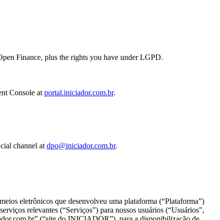
a Open Finance, plus the rights you have under LGPD.
ient Console at
portal.iniciador.com.br
.
icial channel at
dpo@iniciador.com.br
.
ios eletrônicos que desenvolveu uma plataforma (“Plataforma”)
serviços relevantes (“Serviços”) para nossos usuários (“Usuários”,
iciador.com.br” (“site do INICIADOR”), para a disponibilização de