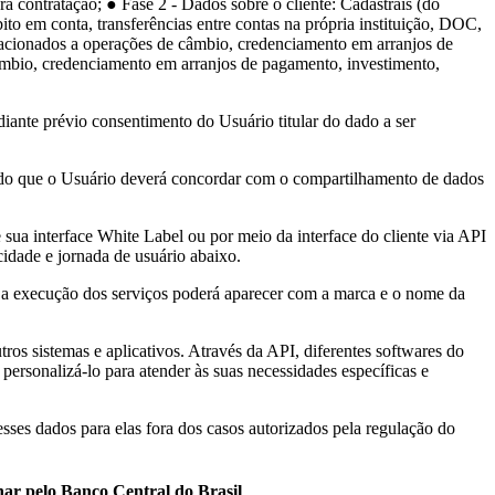
ra contratação; ● Fase 2 - Dados sobre o cliente: Cadastrais (do
ito em conta, transferências entre contas na própria instituição, DOC,
lacionados a operações de câmbio, credenciamento em arranjos de
câmbio, credenciamento em arranjos de pagamento, investimento,
ante prévio consentimento do Usuário titular do dado a ser
endo que o Usuário deverá concordar com o compartilhamento de dados
sua interface White Label ou por meio da interface do cliente via API
idade e jornada de usuário abaixo.
e a execução dos serviços poderá aparecer com a marca e o nome da
ros sistemas e aplicativos. Através da API, diferentes softwares do
rsonalizá-lo para atender às suas necessidades específicas e
sses dados para elas fora dos casos autorizados pela regulação do
ionar pelo Banco Central do Brasil